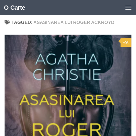
O Carte
Skip to content
TAGGED:
ASASINAREA LUI ROGER ACKROYD
0