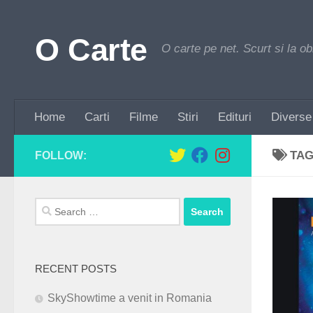
Skip to content
O Carte
O carte pe net. Scurt si la ob
Home
Carti
Filme
Stiri
Edituri
Diverse
TA
FOLLOW:
Search
for:
RECENT POSTS
SkyShowtime a venit in Romania