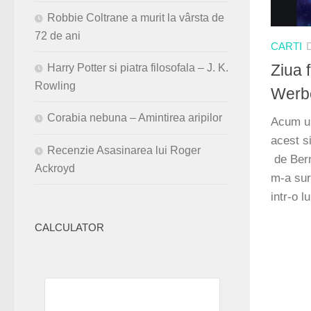
Robbie Coltrane a murit la vârsta de
72 de ani
CARTI
Ziua 
Harry Potter si piatra filosofala – J. K.
Rowling
Werb
Corabia nebuna – Amintirea aripilor
Acum un
acest si
Recenzie Asasinarea lui Roger
de Ber
Ackroyd
m-a sur
intr-o l
CALCULATOR