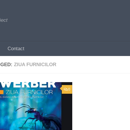
iect
Contact
GGED:
ZIUA FURNICILOR
0