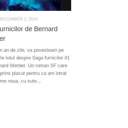
DECEMBER 3, 2019
furnicilor de Bernard
er
 an de zile, va povesteam pe
te totul despre Saga furnicilor #1
nard Werber. Un roman SF care
prins placut pentru ca am intrat
ume noua, cu sute...