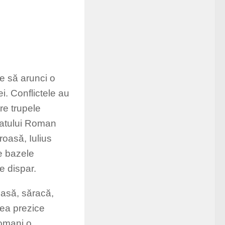
ine să arunci o
i. Conflictele au
tre trupele
enatului Roman
oasă, Iulius
ne bazele
e dispar.
oasă, săracă,
ea prezice
romani o