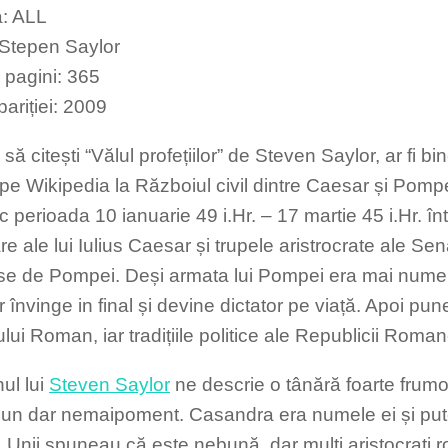
a: ALL
 Stepen Saylor
pagini: 365
ariției: 2009
 să citești “Vălul profețiilor” de Steven Saylor, ar fi b
 pe Wikipedia la Războiul civil dintre Caesar și Pompe
c perioada 10 ianuarie 49 i.Hr. – 17 martie 45 i.Hr. în
re ale lui Iulius Caesar și trupele aristrocrate ale S
e de Pompei. Deși armata lui Pompei era mai numer
 învinge in final și devine dictator pe viață. Apoi pu
lui Roman, iar tradițiile politice ale Republicii Roman
ul lui
Steven Saylor
ne descrie o tânără foarte frum
 un dar nemaipoment. Casandra era numele ei și put
l. Unii spuneau că este nebună, dar mulți aristocrați 