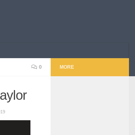
0
MORE
Saylor
19