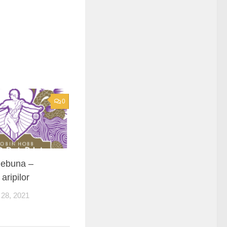
0
nebuna –
aripilor
8, 2021