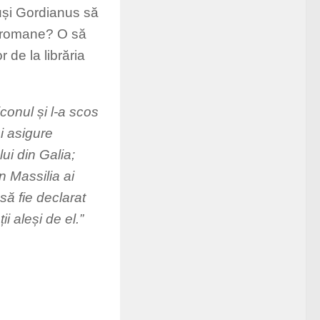
euși Gordianus să
r romane? O să
 de la librăria
iconul și l-a scos
i asigure
ui din Galia;
n Massilia ai
să fie declarat
 aleși de el.”