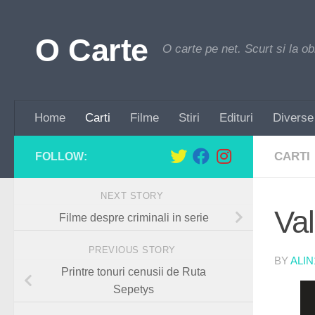
Skip to content
O Carte
O carte pe net. Scurt si la ob
Home
Carti
Filme
Stiri
Edituri
Diverse
CARTI
FOLLOW:
NEXT STORY
Val
Filme despre criminali in serie
PREVIOUS STORY
BY
ALIN
Printre tonuri cenusii de Ruta
Sepetys