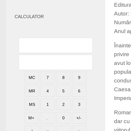
Editur
Autor:
CALCULATOR
Număr 
Anul ap
Înainte
privire
avut lo
popula
condus
Caesar
Imperiu
Roman
dar cu
viitoru