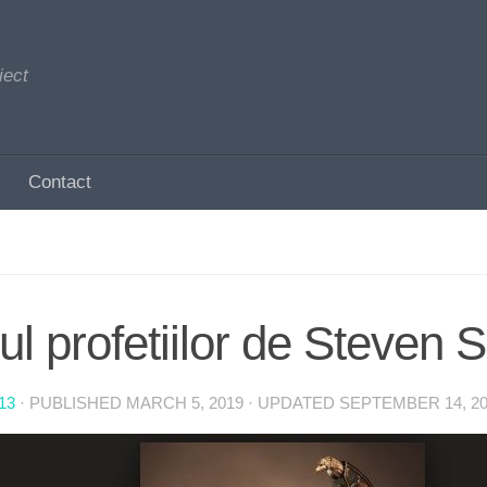
iect
Contact
ul profetiilor de Steven 
13
· PUBLISHED
MARCH 5, 2019
· UPDATED
SEPTEMBER 14, 20