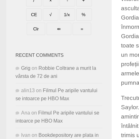
asculta
Gordia
înmorm
Gordia
toate 
un mom
RECENT COMMENTS
profeți
Grig
on
Robbie Coltrane a murit la
armele
vârsta de 72 de ani
pumnal
alin13
on
Filmul Pe aripile vantului
Trecut
se intoarce pe HBO Max
Saylor
Ana
on
Filmul Pe aripile vantului se
aminti
intoarce pe HBO Max
întâlni
trimis 
Ivan
on
Bookdepository are plata in