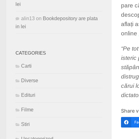
lei
pare c
descop
alin13
on
Bookdepository are plata
aflați 
in lei
online
“Pe tot
CATEGORIES
isteric
Carti
stăpân
distru
Diverse
cărui l
dictat
Edituri
Filme
Share v
Fa
Stiri
Uncategorized