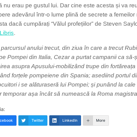
ă nu erau pe gustul lui. Dar cine este acesta și va r
ere adevărul într-o lume plină de secrete a femeilo
asta dacă cumpărați “Vălul profețiilor” de Steven Saylor
Libris
.
 parcursul anului trecut, din ziua în care a trecut Rub
 pe Pompei din Italia, Cezar a purtat campanii ca să-ș
irea asupra Apusului-mobilizând trupe din fortăreața l
gând forțele pompeiene din Spania; asediind portul di
ocuitori i se alăturaseră lui Pompei; și punând la cale 
or temporar așa încât să numească la Roma magistrații
ia:
cebook
Twitter
LinkedIn
More