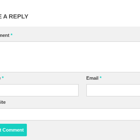
 A REPLY
ment
*
e
*
Email
*
ite