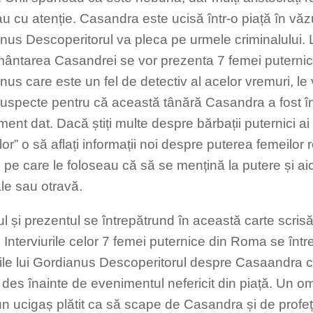
u cu atenție. Casandra este ucisă într-o piață în văzul
nus Descoperitorul va pleca pe urmele criminalului. 
ântarea Casandrei se vor prezenta 7 femei puternic
nus care este un fel de detectiv al acelor vremuri, l
suspecte pentru că această tânără Casandra a fost în
ent dat. Dacă știți multe despre bărbații puternici ai
ilor” o să aflați informații noi despre puterea femeilor
 pe care le foloseau că să se mențină la putere și aic
e sau otravă.
ul și prezentul se întrepătrund în această carte scri
. Interviurile celor 7 femei puternice din Roma se înt
rile lui Gordianus Descoperitorul despre Casaandra c
t des înainte de evenimentul nefericit din piață. Un o
un ucigaș plătit ca să scape de Casandra și de profeți