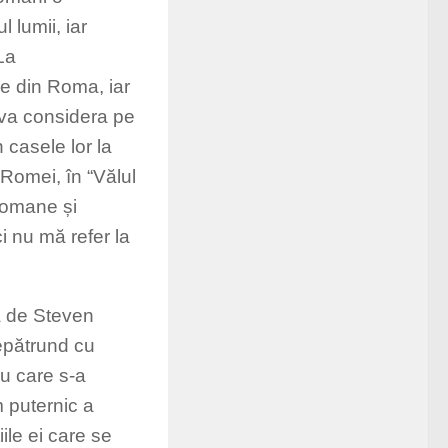
 lumii, iar
La
e din Roma, iar
e va considera pe
 casele lor la
 Romei, în “Vălul
 romane și
i nu mă refer la
să de Steven
repătrund cu
u care s-a
m puternic a
ile ei care se