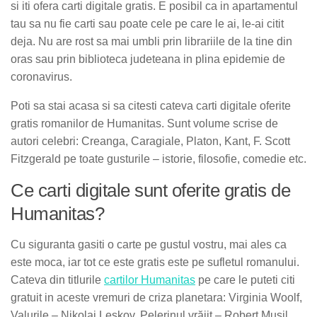
si iti ofera carti digitale gratis. E posibil ca in apartamentul
tau sa nu fie carti sau poate cele pe care le ai, le-ai citit
deja. Nu are rost sa mai umbli prin librariile de la tine din
oras sau prin biblioteca judeteana in plina epidemie de
coronavirus.
Poti sa stai acasa si sa citesti cateva carti digitale oferite
gratis romanilor de Humanitas. Sunt volume scrise de
autori celebri: Creanga, Caragiale, Platon, Kant, F. Scott
Fitzgerald pe toate gusturile – istorie, filosofie, comedie etc.
Ce carti digitale sunt oferite gratis de
Humanitas?
Cu siguranta gasiti o carte pe gustul vostru, mai ales ca
este moca, iar tot ce este gratis este pe sufletul romanului.
Cateva din titlurile
cartilor Humanitas
pe care le puteti citi
gratuit in aceste vremuri de criza planetara: Virginia Woolf,
Valurile – Nikolai Leskov, Pelerinul vrăjit – Robert Musil,