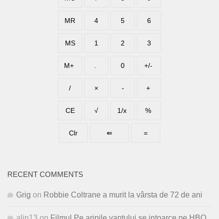
RECENT COMMENTS
Grig
on
Robbie Coltrane a murit la vârsta de 72 de ani
alin13
on
Filmul Pe aripile vantului se intoarce pe HBO