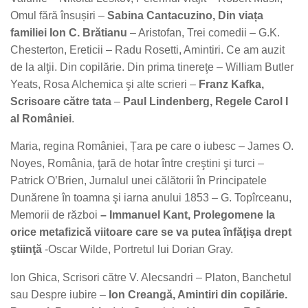
Omul fără însușiri –
Sabina Cantacuzino, Din viața
familiei Ion C. Brătianu
– Aristofan, Trei comedii – G.K.
Chesterton, Ereticii – Radu Rosetti, Amintiri. Ce am auzit
de la alţii. Din copilărie. Din prima tinereţe – William Butler
Yeats, Rosa Alchemica şi alte scrieri –
Franz Kafka,
Scrisoare către tata
–
Paul Lindenberg, Regele Carol I
al României
.
Maria, regina României, Țara pe care o iubesc – James O.
Noyes, România, ţară de hotar între creştini şi turci –
Patrick O’Brien, Jurnalul unei călătorii în Principatele
Dunărene în toamna şi iarna anului 1853 – G. Topîrceanu,
Memorii de război
– Immanuel Kant, Prolegomene la
orice metafizică viitoare care se va putea înfăţişa drept
ştiinţă
-Oscar Wilde, Portretul lui Dorian Gray.
Ion Ghica, Scrisori către V. Alecsandri – Platon, Banchetul
sau Despre iubire –
Ion Creangă, Amintiri din copilărie.