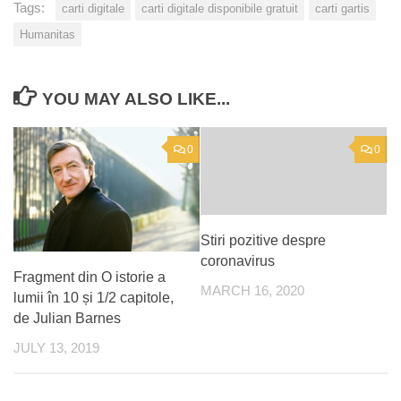
Tags:
carti digitale
carti digitale disponibile gratuit
carti gartis
Humanitas
YOU MAY ALSO LIKE...
0
0
Stiri pozitive despre
coronavirus
Fragment din O istorie a
MARCH 16, 2020
lumii în 10 și 1/2 capitole,
de Julian Barnes
JULY 13, 2019