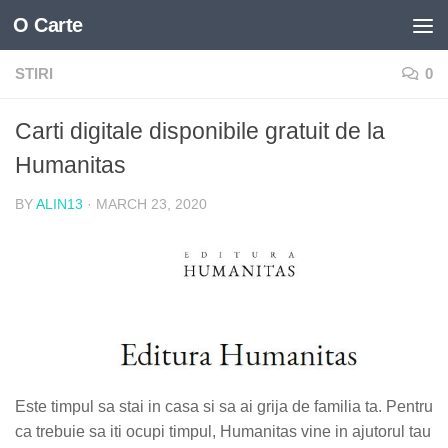
O Carte
Skip to content
STIRI
0
Carti digitale disponibile gratuit de la
Humanitas
BY
ALIN13
·
MARCH 23, 2020
Este timpul sa stai in casa si sa ai grija de familia ta. Pentru
ca trebuie sa iti ocupi timpul, Humanitas vine in ajutorul tau