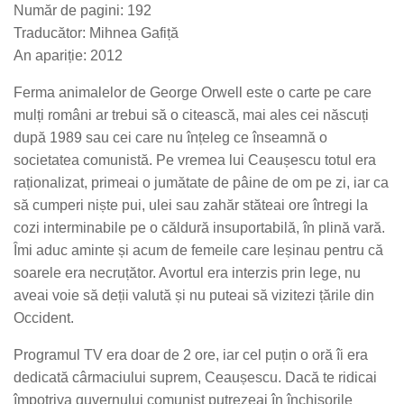
Număr de pagini: 192
Traducător: Mihnea Gafiță
An apariție: 2012
Ferma animalelor de George Orwell este o carte pe care
mulți români ar trebui să o citească, mai ales cei născuți
după 1989 sau cei care nu înțeleg ce înseamnă o
societatea comunistă. Pe vremea lui Ceaușescu totul era
raționalizat, primeai o jumătate de pâine de om pe zi, iar ca
să cumperi niște pui, ulei sau zahăr stăteai ore întregi la
cozi interminabile pe o căldură insuportabilă, în plină vară.
Îmi aduc aminte și acum de femeile care leșinau pentru că
soarele era necruțător. Avortul era interzis prin lege, nu
aveai voie să deții valută și nu puteai să vizitezi țările din
Occident.
Programul TV era doar de 2 ore, iar cel puțin o oră îi era
dedicată cârmaciului suprem, Ceaușescu. Dacă te ridicai
împotriva guvernului comunist putrezeai în închisorile