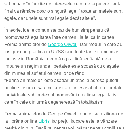
schimbate în funcție de interesele celor de la putere, iar la
final va rămâne doar o singură lege: “ toate animalele sunt
egale, dar unele sunt mai egale decât altele”.
În teorie, ideile comuniste par de bun simț pentru că
promovează egalitatea între oameni, la fel ca în cartea
Ferma animalelor de
George Orwell
. Dar modul în care au
fost puse în practică în URSS și în toate țările comuniste,
inclusiv în România, denotă o practică terifiantă de a
impune un regim unde libertatea este scoasă cu cleștele
din mintea și sufletul oamenilor de rând.
“Ferma animalelor” este așadar un atac la adresa puterii
politice, retorice sau militare care țintește abolirea libertății
individuale sub pretextul promovării un climat egalitarist,
care în cele din urmă degenerează în totalitarism.
Ferma animalelor de George Orwell o puteți achiziționa de
la librăria online
Libris
, iar prețul la care este la vânzare
merită din plin. Dacă nu pentru voi, măcar pentru copiii sau