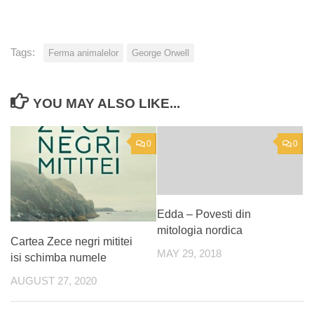
Tags:
Ferma animalelor
George Orwell
YOU MAY ALSO LIKE...
0
0
Edda – Povesti din
mitologia nordica
Cartea Zece negri mititei
MAY 29, 2018
isi schimba numele
AUGUST 27, 2020