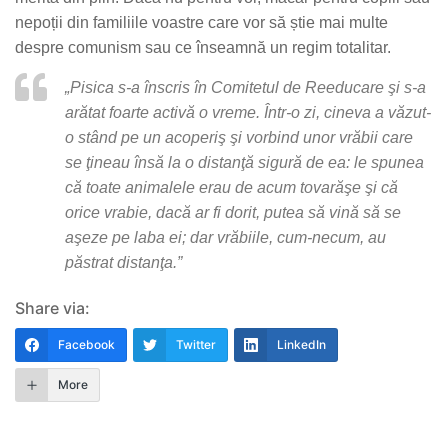
nepoții din familiile voastre care vor să știe mai multe
despre comunism sau ce înseamnă un regim totalitar.
„Pisica s-a înscris în Comitetul de Reeducare şi s-a
arătat foarte activă o vreme. Într-o zi, cineva a văzut-
o stând pe un acoperiş şi vorbind unor vrăbii care
se ţineau însă la o distanţă sigură de ea: le spunea
că toate animalele erau de acum tovarăşe şi că
orice vrabie, dacă ar fi dorit, putea să vină să se
aşeze pe laba ei; dar vrăbiile, cum-necum, au
păstrat distanţa.”
Share via:
Facebook
Twitter
LinkedIn
More