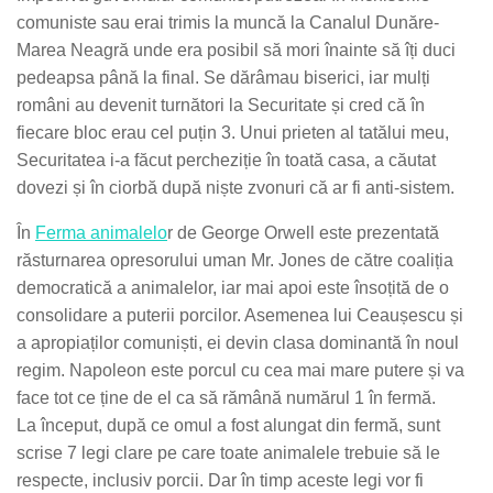
comuniste sau erai trimis la muncă la Canalul Dunăre-
Marea Neagră unde era posibil să mori înainte să îți duci
pedeapsa până la final. Se dărâmau biserici, iar mulți
români au devenit turnători la Securitate și cred că în
fiecare bloc erau cel puțin 3. Unui prieten al tatălui meu,
Securitatea i-a făcut percheziție în toată casa, a căutat
dovezi și în ciorbă după niște zvonuri că ar fi anti-sistem.
În
Ferma animalelo
r de George Orwell este prezentată
răsturnarea opresorului uman Mr. Jones de către coaliția
democratică a animalelor, iar mai apoi este însoțită de o
consolidare a puterii porcilor. Asemenea lui Ceaușescu și
a apropiaților comuniști, ei devin clasa dominantă în noul
regim. Napoleon este porcul cu cea mai mare putere și va
face tot ce ține de el ca să rămână numărul 1 în fermă.
La început, după ce omul a fost alungat din fermă, sunt
scrise 7 legi clare pe care toate animalele trebuie să le
respecte, inclusiv porcii.
Dar în timp aceste legi vor fi