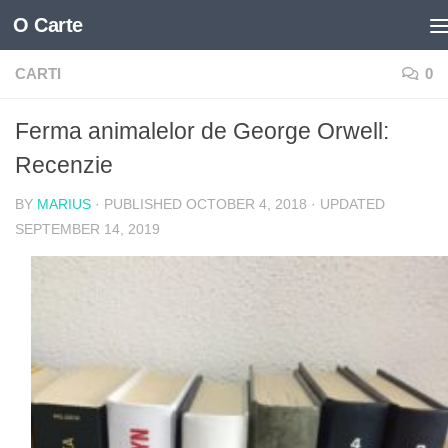
O Carte
Skip to content
CARTI
0
Ferma animalelor de George Orwell:
Recenzie
BY
MARIUS
· PUBLISHED
OCTOBER 4, 2018
· UPDATED
SEPTEMBER 14, 2019