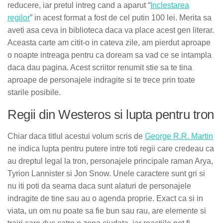
reducere, iar pretul intreg cand a aparut “
Inclestarea
regilor
” in acest format a fost de cel putin 100 lei. Merita sa
aveti asa ceva in biblioteca daca va place acest gen literar.
Aceasta carte am citit-o in cateva zile, am pierdut aproape
o noapte intreaga pentru ca doream sa vad ce se intampla
daca dau pagina. Acest scriitor renumit stie sa te tina
aproape de personajele indragite si te trece prin toate
starile posibile.
Regii din Westeros si lupta pentru tron
Chiar daca titlul acestui volum scris de
George R.R. Martin
ne indica lupta pentru putere intre toti regii care credeau ca
au dreptul legal la tron, personajele principale raman Arya,
Tyrion Lannister si Jon Snow. Unele caractere sunt gri si
nu iti poti da seama daca sunt alaturi de personajele
indragite de tine sau au o agenda proprie. Exact ca si in
viata, un om nu poate sa fie bun sau rau, are elemente si