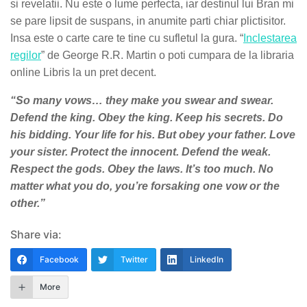
si revelatii. Nu este o lume perfecta, iar destinul lui Bran mi
se pare lipsit de suspans, in anumite parti chiar plictisitor.
Insa este o carte care te tine cu sufletul la gura. “
Inclestarea
regilor
” de George R.R. Martin o poti cumpara de la libraria
online Libris la un pret decent.
“So many vows… they make you swear and swear.
Defend the king. Obey the king. Keep his secrets. Do
his bidding. Your life for his. But obey your father. Love
your sister. Protect the innocent. Defend the weak.
Respect the gods. Obey the laws. It’s too much. No
matter what you do, you’re forsaking one vow or the
other.”
Share via:
Facebook
Twitter
LinkedIn
More