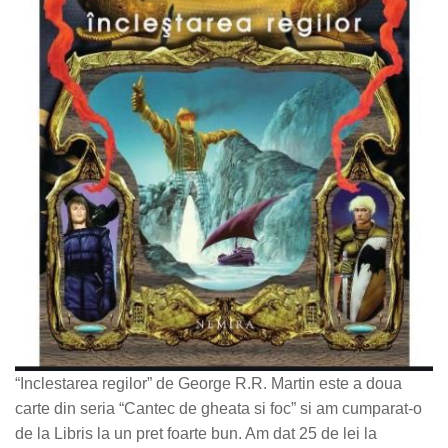
“Inclestarea regilor” de George R.R. Martin este a doua
carte din seria “Cantec de gheata si foc” si am cumparat-o
de la Libris la un pret foarte bun. Am dat 25 de lei la