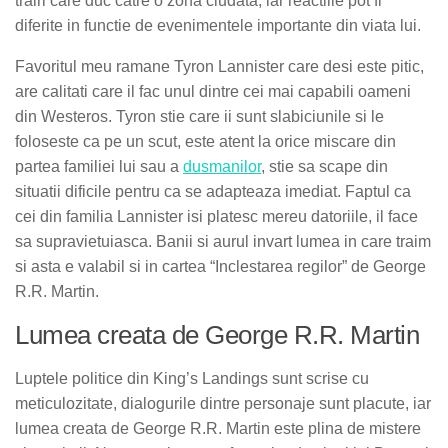
trairi care duc catre o zona ciudata, iar reactiile pot fi
diferite in functie de evenimentele importante din viata lui.
Favoritul meu ramane Tyron Lannister care desi este pitic,
are calitati care il fac unul dintre cei mai capabili oameni
din Westeros. Tyron stie care ii sunt slabiciunile si le
foloseste ca pe un scut, este atent la orice miscare din
partea familiei lui sau a
dusmanilor
, stie sa scape din
situatii dificile pentru ca se adapteaza imediat. Faptul ca
cei din familia Lannister isi platesc mereu datoriile, il face
sa supravietuiasca. Banii si aurul invart lumea in care traim
si asta e valabil si in cartea “Inclestarea regilor” de George
R.R. Martin.
Lumea creata de George R.R. Martin
Luptele politice din King’s Landings sunt scrise cu
meticulozitate, dialogurile dintre personaje sunt placute, iar
lumea creata de George R.R. Martin este plina de mistere