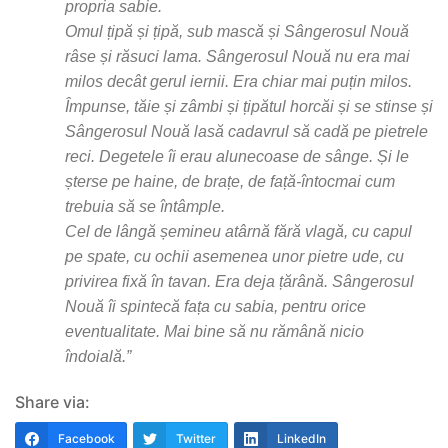
propria sabie.
Omul țipă și țipă, sub mască și Sângerosul Nouă
râse și răsuci lama. Sângerosul Nouă nu era mai
milos decât gerul iernii. Era chiar mai puțin milos.
Împunse, tăie și zâmbi și țipătul horcăi și se stinse și
Sângerosul Nouă lasă cadavrul să cadă pe pietrele
reci. Degetele îi erau alunecoase de sânge. Și le
șterse pe haine, de brațe, de față-întocmai cum
trebuia să se întâmple.
Cel de lângă șemineu atârnă fără vlagă, cu capul
pe spate, cu ochii asemenea unor pietre ude, cu
privirea fixă în tavan. Era deja țărână. Sângerosul
Nouă îi spintecă fața cu sabia, pentru orice
eventualitate. Mai bine să nu rămână nicio
îndoială.”
Share via:
Facebook
Twitter
LinkedIn