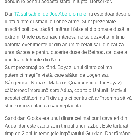
denumire pentru această stare în luptă: Berserker.
Dar
Tăișul sabiei de Joe Abercrombie
nu este doar despre
lupta dintre dușmani cu orice arme. Sunt prezentate
mișcări politice, trădări, mărturii false și diplomație dusă la
extrem. Unele personaje interesante se dezvoltă în timp
datorită evenimentelor din anumite cetăți sau din cauza
unor războaie pentru cucerire duse de Bethod, cel care a
unit toate triburile din Nord.
Sunt prezentați pe rând.
Bayaz, unul dintre cei mai
puternici magi în viață, care alături de Logen sau
Sângerosul Nouă și Malacus Quai(ucenicul lui Bayaz)
călătoresc împreună spre Adua, capitala Uniunii.
Motivul
acestei călătorii nu îl divlug aici pentru că ar însemna să vă
stric surpriza plăcută sau neplăcută.
Sand dan Glotka era unul dintre cei mai buni cavaleri din
Adua, dar este capturat în timpul unui război. Este torturat
timp de 2 ani în temnițele Împăratului Gurkian.
Dar rămâne