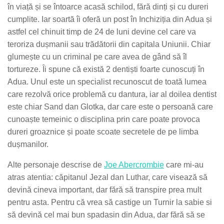
în viață și se întoarce acasă schilod, fără dinți și cu dureri
cumplite. Iar soartă îi oferă un post în Inchiziția din Adua și
astfel cel chinuit timp de 24 de luni devine cel care va
teroriza dușmanii sau trădătorii din capitala Uniunii. Chiar
glumește cu un criminal pe care avea de gând să îl
tortureze. Îi spune că există 2 dentiști foarte cunoscuți în
Adua. Unul este un specialist recunoscut de toată lumea
care rezolvă orice problemă cu dantura, iar al doilea dentist
este chiar Sand dan Glotka, dar care este o persoană care
cunoaște temeinic o disciplina prin care poate provoca
dureri groaznice și poate scoate secretele de pe limba
dușmanilor.
Alte personaje descrise de
Joe Abercrombie
care mi-au
atras atentia: căpitanul Jezal dan Luthar, care visează să
devină cineva important, dar fără să transpire prea mult
pentru asta. Pentru că vrea să castige un Turnir la sabie si
să devină cel mai bun spadasin din Adua, dar fără să se