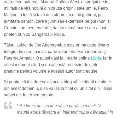
antreneze puternic. Maiorul Collem West, dispreţuit de toţi
militarii de viţă nobilă din cauza originii sale umile,
Ferro
Maljinn, o fostă sclavă de culoare cu ochii galbeni, pe
jumătate demon, care a jurat să-i extermine pe gurkhuni și
Copoiul, un mercenar dur, dar cu inimă mare care a fost
prieten bun cu Sangerosul Nouă.
Tăișul sabiei de Joe Abercrombie este prima carte dintr-o
trilogie din care mai fac parte volumele: Fără îndurare și
Puterea Armelor. O puteți găsi la librăria online
Libris
, iar în
acest moment când scriu această recenzie de carte,
prețurile pentru volumele acestui autor sunt reduse.
Și pentru că imi doresc ca acest blog să fie diferit de altele
din acest domeniu, o să vă las la final cu un citat din Tăișul
sabiei de Joe Abercrombie
“-Au trimis unii ca tine să se pună cu mine? O
insultă afurisită! răcni el, înfigând trupul bărbatului în