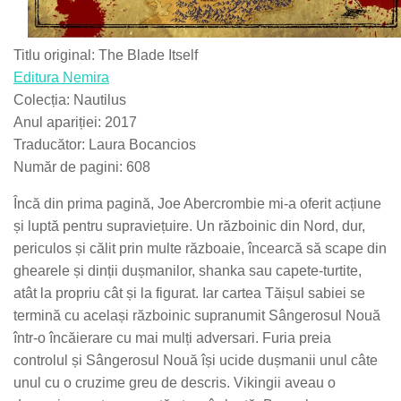
Titlu original: The Blade Itself
Editura Nemira
Colecția: Nautilus
Anul apariției: 2017
Traducător: Laura Bocancios
Număr de pagini: 608
Încă din prima pagină, Joe Abercrombie mi-a oferit acțiune
și luptă pentru supraviețuire. Un războinic din Nord, dur,
periculos și călit prin multe războaie, încearcă să scape din
ghearele și dinții dușmanilor, shanka sau capete-turtite,
atât la propriu cât și la figurat. Iar cartea Tăișul sabiei se
termină cu același războinic supranumit Sângerosul Nouă
într-o încăierare cu mai mulți adversari. Furia preia
controlul și Sângerosul Nouă își ucide dușmanii unul câte
unul cu o cruzime greu de descris. Vikingii aveau o