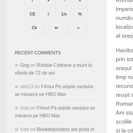
Romulu
Imperi
numărat
localiz
al ora
Hanibal
RECENT COMMENTS
prin to
Grig
on
Robbie Coltrane a murit la
orașul 
vârsta de 72 de ani
timp r
recunos
alin13
on
Filmul Pe aripile vantului
reușit
se intoarce pe HBO Max
Roman
Ana
on
Filmul Pe aripile vantului se
Am stu
intoarce pe HBO Max
școlile
Ivan
on
Bookdepository are plata in
și la c