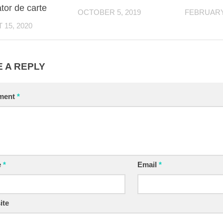
ator de carte
OCTOBER 5, 2019
FEBRUARY 
15, 2020
 A REPLY
ment
*
e
*
Email
*
ite