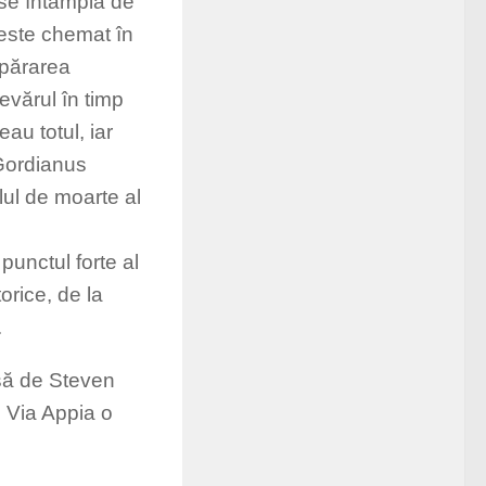
 se întâmplă de
 este chemat în
apărarea
evărul în timp
au totul, iar
 Gordianus
lul de moarte al
punctul forte al
torice, de la
.
isă de Steven
e Via Appia o