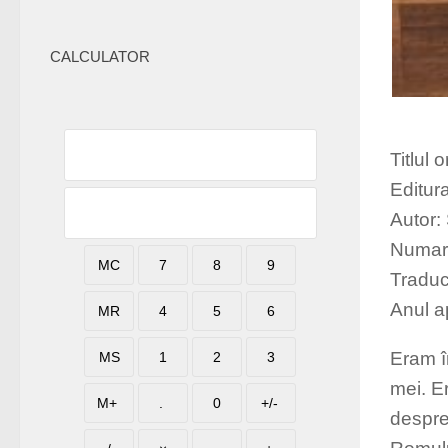
CALCULATOR
Titlul
Editur
Autor:
Numar 
Traduc
Anul ap
Eram î
mei. Er
despre