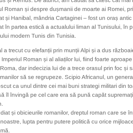
s și Remus. De atunci, am căutat să citesc cât mai
ul Roman și despre dușmanii de moarte ai Romei, pri
 și Hanibal, mândria Cartaginei – fost un oraș antic î
at în partea estică a actualului liman al Tunisului, în 
șului modern Tunis din Tunisia.
 a trecut cu elefanții prin munții Alpi și a dus războa
t Imperiul Roman și al aliaților lui, fiind foarte aproa
Roma, dar indecizia lui de a trece orasul prin foc și sa
omanilor să se regrupeze. Scipio Africanul, un gener
cut ca unul dintre cei mai buni strategi militari din to
 să îl învingă pe cel care era să pună capăt supremați
.
diat și obicieurile romanilor, dreptul roman care se î
 noastre, lupta pentru putere politică cu orice mijloa
rimă.