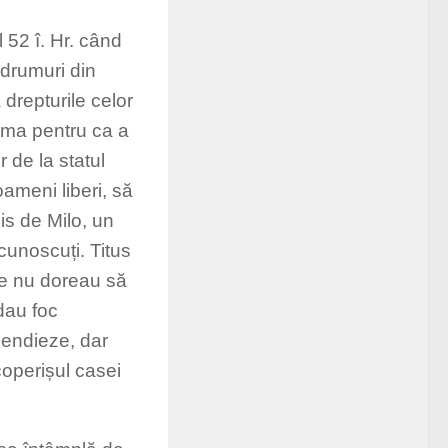
 52 î. Hr. când
 drumuri din
 drepturile celor
Roma pentru ca a
 de la statul
oameni liberi, să
is de Milo, un
 cunoscuți. Titus
re nu doreau să
 dau foc
cendieze, dar
coperișul casei