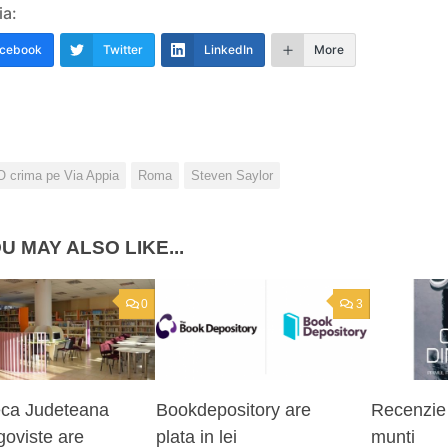
ia:
cebook
Twitter
LinkedIn
More
O crima pe Via Appia
Roma
Steven Saylor
U MAY ALSO LIKE...
0
3
teca Judeteana
Bookdepository are
Recenzie 
goviste are
plata in lei
munti