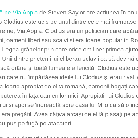
ă pe Via Appia
de Steven Saylor are acțiunea în anul
s Clodius este ucis pe unul dintre cele mai frumoase
reme, Via Appia.
Clodius era un politician care apăra
i, oameni liberi sau scalvi și era foarte popular în 
 Legea grânelor prin care orice om liber primea ajutor
Unii dintre prietenii lui eliberau sclavii ca să devină 
scă grâne și toată lumea era fericită. Clodius este uc
ian care nu împărtășea ideile lui Clodius și erau rivali
ra foarte apropiat de elita romană, oamenii bogați ca
puterea în fața oamenilor mici. Apropiații lui Clodius
lui și apoi se îndreaptă spre casa lui Milo ca să o in
era pregătit. Avea câțiva arcași de elită plasați pe a
-au pus pe fugă pe atacatori.