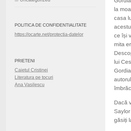
Gordia
la moa
casa l
POLITICA DE CONFIDENTIALITATE
acestu
https://ocarte.net/protectia-datelor
ce își 
mita e
Descop
PRIETENI
lui Ce
Caietul Cristinei
Gordian
Literatura pe tocuri
autoru
Ana Vasilescu
îmbrăcă
Dacă v
Saylor
găsiți 