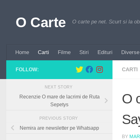
Skip to content
O Carte
O carte pe net. Scurt si la ob
Home
Carti
Filme
Stiri
Edituri
Diverse
CARTI
FOLLOW:
NEXT STORY
O 
Recenzie O mare de lacrimi de Ruta
Sepetys
Sa
PREVIOUS STORY
Nemira are newsletter pe Whatsapp
BY
MAR