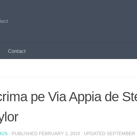
iect
Contact
crima pe Via Appia de S
ylor
IUS
· PUBLISHED
FEBRUARY 2, 2019
· UPDATED
SEPTEMBER 1