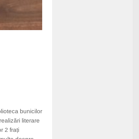
ioteca bunicilor
alizări literare
 2 frați