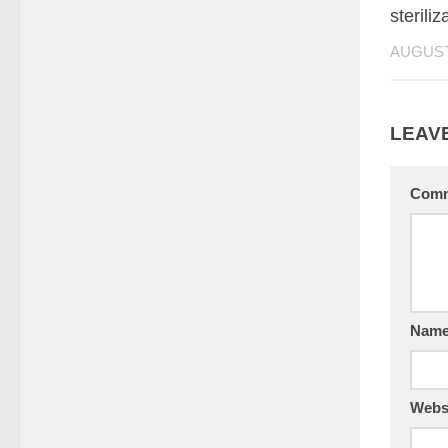
steriliz
AUGUST 
LEAVE
Com
Nam
Webs