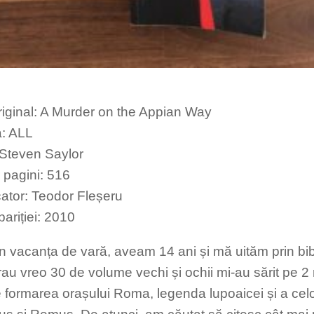
 original: A Murder on the Appian Way
a: ALL
 Steven Saylor
pagini: 516
ator: Teodor Fleșeru
ariției: 2010
n vacanța de vară, aveam 14 ani și mă uităm prin bibl
au vreo 30 de volume vechi și ochii mi-au sărit pe 2 re
 formarea orașului Roma, legenda lupoaicei și a celor