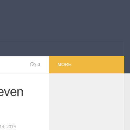
0
MORE
teven
4, 2019