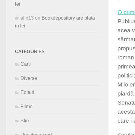
lei
O crim
alin13
on
Bookdepository are plata
Publiu
in lei
acea v
sărman
propus
CATEGORIES
roman. 
Carti
primea
politic
Diverse
Milo e
Edituri
piardă 
Senatu
Filme
acesta 
care i
Stiri
Uncategorized