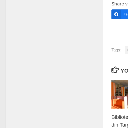
Share v
Fa
Tags:
YO
Biblio
din Tar