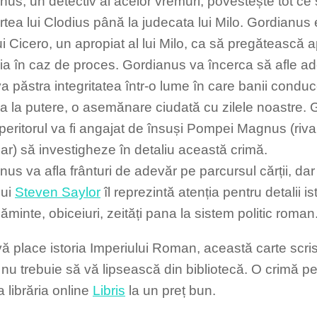
nus, un detectiv al acelor vremuri, povestește tot ce
rtea lui Clodius până la judecata lui Milo. Gordianus
ui Cicero, un apropiat al lui Milo, ca să pregătească 
ia în caz de proces. Gordianus va încerca să afle ad
va păstra integritatea într-o lume în care banii conduce
ra la putere, o asemănare ciudată cu zilele noastre.
eritorul va fi angajat de însuși Pompei Magnus (riva
sar) să investigheze în detaliu această crimă.
us va afla frânturi de adevăr pe parcursul cărții, dar 
lui
Steven Saylor
îl reprezintă atenția pentru detalii is
minte, obiceiuri, zeități pana la sistem politic roman
ă place istoria Imperiului Roman, această carte scr
 nu trebuie să vă lipsească din bibliotecă. O crimă p
la librăria online
Libris
la un preț bun.