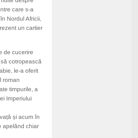
 multe despre
ntre care s-a
n Nordul Africii,
prezent un cartier
ie de cucerire
pe să cotropească
bie, le-a oferit
al roman
ate timpurile, a
ei Imperiului
nvață și acum în
ce apelând chiar