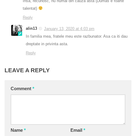
Însă, recunosc, nu numai din cauza asta (Dumas e foarte
talentat)
Reply
alin13
January 13, 2020 at 4:03 pm
In familia mea, fratele meu este razbunator. Asa ca iti dau
dreptate in privinta asta.
Reply
LEAVE A REPLY
Comment
*
Name
*
Email
*