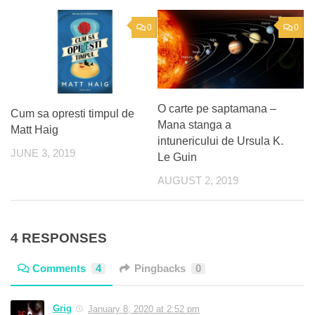
0
0
O carte pe saptamana –
Cum sa opresti timpul de
Mana stanga a
Matt Haig
intunericului de Ursula K.
JUNE 3, 2019
Le Guin
AUGUST 2, 2019
4 RESPONSES
Comments
4
Pingbacks
0
Grig
January 8, 2020 at 2:52 pm