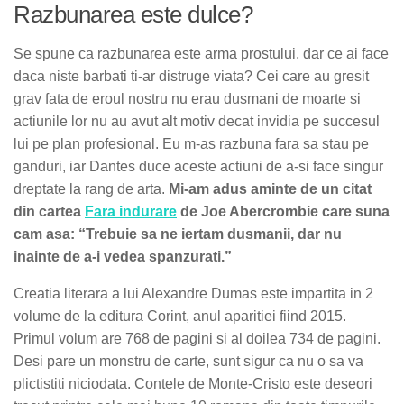
Razbunarea este dulce?
Se spune ca razbunarea este arma prostului, dar ce ai face
daca niste barbati ti-ar distruge viata? Cei care au gresit
grav fata de eroul nostru nu erau dusmani de moarte si
actiunile lor nu au avut alt motiv decat invidia pe succesul
lui pe plan profesional. Eu m-as razbuna fara sa stau pe
ganduri, iar Dantes duce aceste actiuni de a-si face singur
dreptate la rang de arta.
Mi-am adus aminte de un citat
din cartea
Fara indurare
de Joe Abercrombie care suna
cam asa: “Trebuie sa ne iertam dusmanii, dar nu
inainte de a-i vedea spanzurati.”
Creatia literara a lui Alexandre Dumas este impartita in 2
volume de la editura Corint, anul aparitiei fiind 2015.
Primul volum are 768 de pagini si al doilea 734 de pagini.
Desi pare un monstru de carte, sunt sigur ca nu o sa va
plictistiti niciodata. Contele de Monte-Cristo este deseori