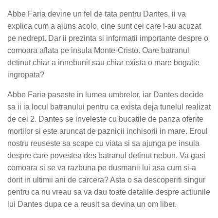
Abbe Faria devine un fel de tata pentru Dantes, ii va
explica cum a ajuns acolo, cine sunt cei care l-au acuzat
pe nedrept. Dar ii prezinta si informatii importante despre o
comoara aflata pe insula Monte-Cristo. Oare batranul
detinut chiar a innebunit sau chiar exista o mare bogatie
ingropata?
Abbe Faria paseste in lumea umbrelor, iar Dantes decide
sa ii ia locul batranului pentru ca exista deja tunelul realizat
de cei 2. Dantes se inveleste cu bucatile de panza oferite
mortilor si este aruncat de paznicii inchisorii in mare. Eroul
nostru reuseste sa scape cu viata si sa ajunga pe insula
despre care povestea des batranul detinut nebun. Va gasi
comoara si se va razbuna pe dusmanii lui asa cum si-a
dorit in ultimii ani de carcera? Asta o sa descoperiti singur
pentru ca nu vreau sa va dau toate detalile despre actiunile
lui Dantes dupa ce a reusit sa devina un om liber.