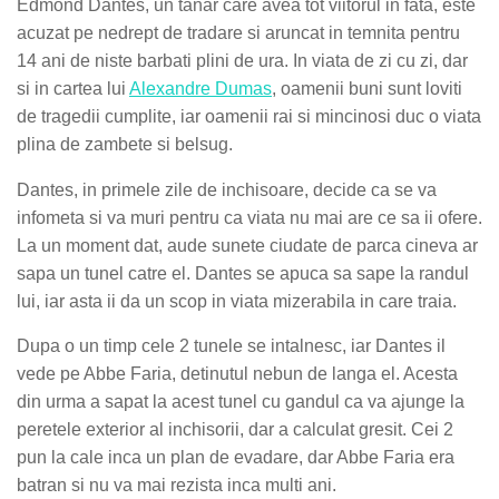
Edmond Dantes, un tanar care avea tot viitorul in fata, este
acuzat pe nedrept de tradare si aruncat in temnita pentru
14 ani de niste barbati plini de ura. In viata de zi cu zi, dar
si in cartea lui
Alexandre Dumas
, oamenii buni sunt loviti
de tragedii cumplite, iar oamenii rai si mincinosi duc o viata
plina de zambete si belsug.
Dantes, in primele zile de inchisoare, decide ca se va
infometa si va muri pentru ca viata nu mai are ce sa ii ofere.
La un moment dat, aude sunete ciudate de parca cineva ar
sapa un tunel catre el. Dantes se apuca sa sape la randul
lui, iar asta ii da un scop in viata mizerabila in care traia.
Dupa o un timp cele 2 tunele se intalnesc, iar Dantes il
vede pe Abbe Faria, detinutul nebun de langa el. Acesta
din urma a sapat la acest tunel cu gandul ca va ajunge la
peretele exterior al inchisorii, dar a calculat gresit. Cei 2
pun la cale inca un plan de evadare, dar Abbe Faria era
batran si nu va mai rezista inca multi ani.