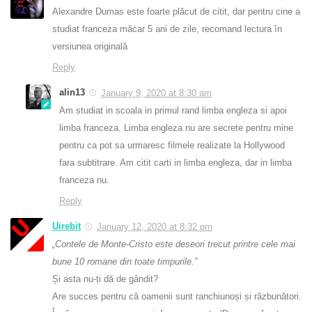
Alexandre Dumas este foarte plăcut de citit, dar pentru cine a
studiat franceza măcar 5 ani de zile, recomand lectura în
versiunea originală
Reply
alin13
January 9, 2020 at 8:30 am
Am studiat in scoala in primul rand limba engleza si apoi
limba franceza. Limba engleza nu are secrete pentru mine
pentru ca pot sa urmaresc filmele realizate la Hollywood
fara subtitrare. Am citit carti in limba engleza, dar in limba
franceza nu.
Reply
Uirebit
January 12, 2020 at 8:32 pm
„Contele de Monte-Cristo este deseori trecut printre cele mai
bune 10 romane din toate timpurile.”
Și asta nu-ți dă de gândit?
Are succes pentru că oamenii sunt ranchiunoși și răzbunători.