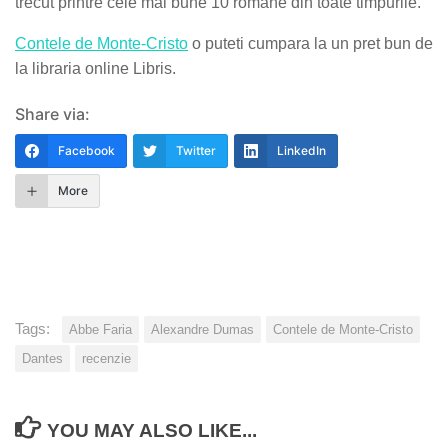
trecut printre cele mai bune 10 romane din toate timpurile.
Contele de Monte-Cristo
o puteti cumpara la un pret bun de
la libraria online Libris.
Share via:
Facebook
Twitter
LinkedIn
More
Tags:
Abbe Faria
Alexandre Dumas
Contele de Monte-Cristo
Dantes
recenzie
YOU MAY ALSO LIKE...