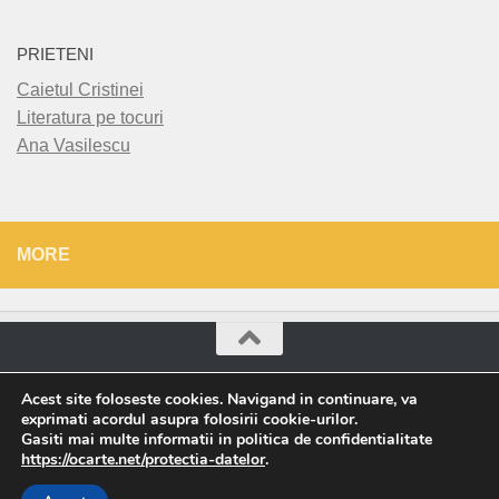
PRIETENI
Caietul Cristinei
Literatura pe tocuri
Ana Vasilescu
MORE
O Carte © 2026. All Rights Reserved.
Acest site foloseste cookies. Navigand in continuare, va
exprimati acordul asupra folosirii cookie-urilor.
Powered by
- Designed with the
Hueman theme
Gasiti mai multe informatii in politica de confidentialitate
https://ocarte.net/protectia-datelor
.