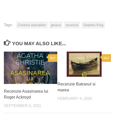
Tags:
Cimitirul animalelor
groaza
recenzie
Stephen King
YOU MAY ALSO LIKE...
0
0
Recenzie Batranul si
marea
Recenzie Asasinarea lui
Roger Ackroyd
FEBRUARY 4, 2020
SEPTEMBER 6, 2021