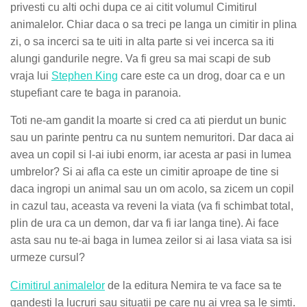
privesti cu alti ochi dupa ce ai citit volumul Cimitirul
animalelor. Chiar daca o sa treci pe langa un cimitir in plina
zi, o sa incerci sa te uiti in alta parte si vei incerca sa iti
alungi gandurile negre. Va fi greu sa mai scapi de sub
vraja lui
Stephen King
care este ca un drog, doar ca e un
stupefiant care te baga in paranoia.
Toti ne-am gandit la moarte si cred ca ati pierdut un bunic
sau un parinte pentru ca nu suntem nemuritori. Dar daca ai
avea un copil si l-ai iubi enorm, iar acesta ar pasi in lumea
umbrelor? Si ai afla ca este un cimitir aproape de tine si
daca ingropi un animal sau un om acolo, sa zicem un copil
in cazul tau, aceasta va reveni la viata (va fi schimbat total,
plin de ura ca un demon, dar va fi iar langa tine). Ai face
asta sau nu te-ai baga in lumea zeilor si ai lasa viata sa isi
urmeze cursul?
Cimitirul animalelor
de la editura Nemira te va face sa te
gandesti la lucruri sau situatii pe care nu ai vrea sa le simti.