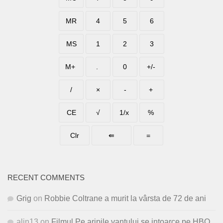
RECENT COMMENTS
Grig
on
Robbie Coltrane a murit la vârsta de 72 de ani
alin13
on
Filmul Pe aripile vantului se intoarce pe HBO